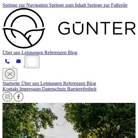
Springe zur Navigation
Springe zum Inhalt
Springe zur Fußzeile
Über uns
Leistungen
Referenzen
Blog
Startseite
Über uns
Leistungen
Referenzen
Blog
Kontakt
Impressum
Datenschutz
Barrierefreiheit