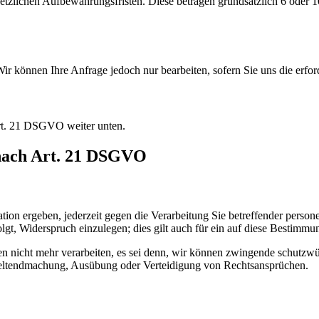
esetzlichen Aufbewahrungsfristen. Diese betragen grundsätzlich 6 od
 Wir können Ihre Anfrage jedoch nur bearbeiten, sofern Sie uns die erfo
Art. 21 DSGVO weiter unten.
 nach Art. 21 DSGVO
ation ergeben, jederzeit gegen die Verarbeitung Sie betreffender pers
lgt, Widerspruch einzulegen; dies gilt auch für ein auf diese Bestimm
 nicht mehr verarbeiten, es sei denn, wir können zwingende schutzwür
 Geltendmachung, Ausübung oder Verteidigung von Rechtsansprüchen.