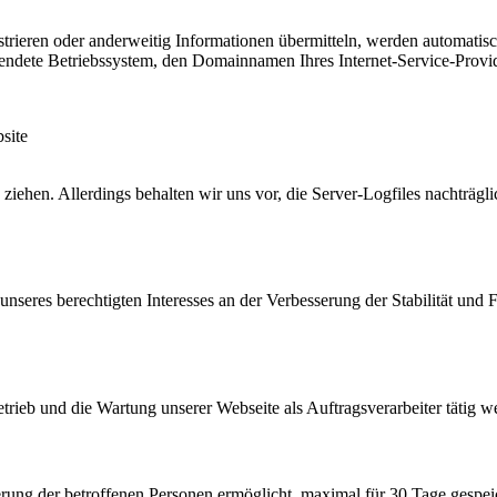
istrieren oder anderweitig Informationen übermitteln, werden automatis
endete Betriebssystem, den Domainnamen Ihres Internet-Service-Provid
site
iehen. Allerdings behalten wir uns vor, die Server-Logfiles nachträgli
nseres berechtigten Interesses an der Verbesserung der Stabilität und F
etrieb und die Wartung unserer Webseite als Auftragsverarbeiter tätig w
ung der betroffenen Personen ermöglicht, maximal für 30 Tage gespeicher